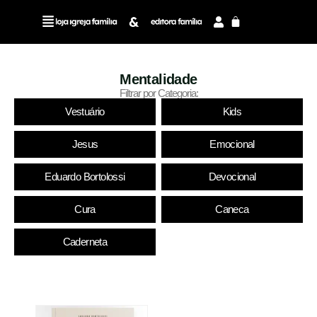
Mentalidade
Filtrar por Categoria:
Vestuário
Kids
Jesus
Emocional
Eduardo Bortolossi
Devocional
Cura
Caneca
Caderneta