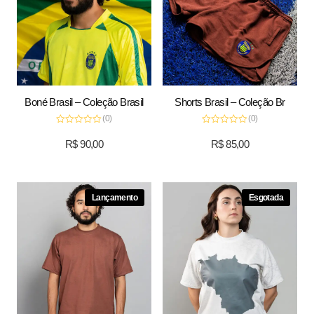
Boné Brasil – Coleção Brasil
Shorts Brasil – Coleção Br
(0)
(0)
Avaliação
Avaliação
0
0
R$
90,00
R$
85,00
de
de
5
5
Lançamento
Esgotada