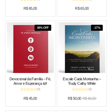
Avaliação
Avaliação
0
0
R$
65,00
R$
65,00
de
de
5
5
45% OFF
-17%
Devocional da Família – Fé,
Escale Cada Montanha –
Amor e Esperança &#
Trudy Cathy White
(0)
(0)
Avaliação
Avaliação
0
0
R$
45,00
R$
50,00
R$
60,00
de
de
5
5