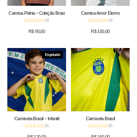
Camisa Pátria – Coleção Brasi
Camisa Amor Eterno
(0)
(0)
Avaliação
Avaliação
0
0
R$
90,00
R$
100,00
de
de
5
5
Esgotado
Camiseta Brasil – Infantil
Camiseta Brasil
(0)
(0)
Avaliação
Avaliação
0
0
R$
120,00
R$
150,00