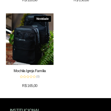
de
de
5
5
Novidade
Mochila Igreja Família
(0)
Avaliação
0
R$
165,00
de
5
INSTITUCIONAL