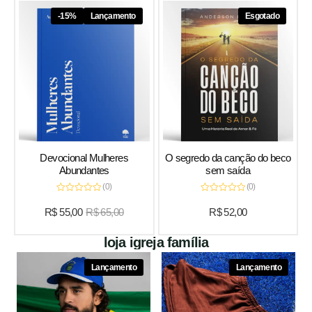
-15%
Lançamento
Esgotado
Devocional Mulheres
O segredo da canção do beco
Abundantes
sem saída
(0)
(0)
Avaliação
Avaliação
0
0
R$
55,00
R$
65,00
R$
52,00
de
de
5
5
loja igreja família
Lançamento
Lançamento