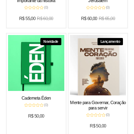
importante da história
Jerusalém
(0)
(0)
Avaliação
Avaliação
0
0
R$
55,00
R$
60,00
R$
60,00
R$
65,00
de
de
5
5
Novidade
Lançamento
Caderneta Éden
Mente para Governar, Coração
(0)
para servir
Avaliação
0
(0)
R$
50,00
de
Avaliação
5
0
R$
50,00
de
5