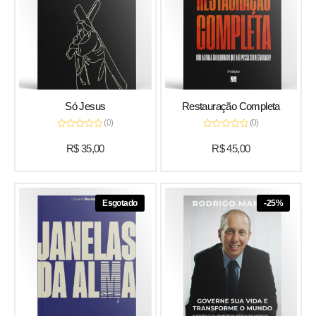
Só Jesus
Restauração Completa
(0)
(0)
Avaliação
Avaliação
0
0
R$
35,00
R$
45,00
de
de
5
5
Esgotado
-25%