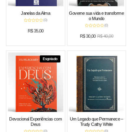
Janelas da Alma
Governe sua vida e transforme
o Mundo
(0)
(0)
Avaliação
0
R$
35,00
Avaliação
de
0
R$
30,00
R$
40,00
5
de
5
Esgotado
Devocional Experiências com
Um Legado que Permanece –
Deus
Trudy Cathy White
(0)
(0)