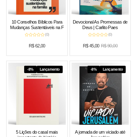
10 Conselhos Bíblicos Para
Devocional As Promessas de
Mudanças Sustentáveis na F
Deus | Carlito Paes
(0)
(0)
Avaliação
Avaliação
0
0
R$
62,00
R$
45,00
R$
90,00
de
de
5
5
-8%
Lançamento
-8%
Lançamento
5 Lições do casal mais
A jornada de um viciado até