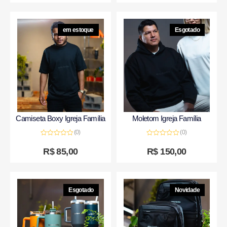
em estoque
Esgotado
Camiseta Boxy Igreja Família
Moletom Igreja Família
(0)
(0)
Avaliação
Avaliação
0
0
R$
85,00
R$
150,00
de
de
5
5
Esgotado
Novidade