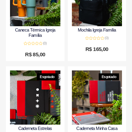
Caneca Térmica Igreja
Mochila Igreja Família
Família
(0)
(0)
Avaliação
0
R$
165,00
Avaliação
de
0
R$
85,00
5
de
5
Esgotado
Esgotado
Caderneta Estrelas
Caderneta Minha Casa