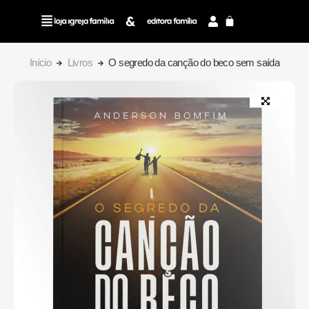
Início
Livros
O segredo da canção do beco sem saída
Camisa Pátria –
Coleção Brasil | Loja
Igreja Família
R$
90,00
+
ADD