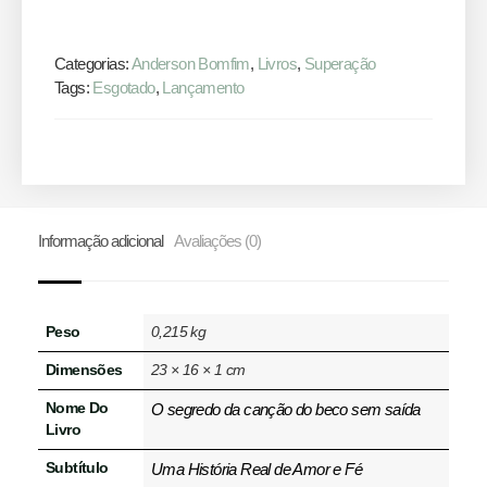
Categorias:
Anderson Bomfim
,
Livros
,
Superação
Tags:
Esgotado
,
Lançamento
Informação adicional
Avaliações (0)
Peso
0,215 kg
Dimensões
23 × 16 × 1 cm
Nome Do
O segredo da canção do beco sem saída
Livro
Subtítulo
Uma História Real de Amor e Fé