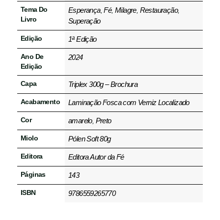
Tema Do
Esperança
Fé
Milagre
Restauração
,
,
,
,
Livro
Superação
Edição
1ª Edição
Ano De
2024
Edição
Capa
Triplex 300g – Brochura
Acabamento
Laminação Fosca com Verniz Localizado
Cor
amarelo
Preto
,
Miolo
Pólen Soft 80g
Editora
Editora Autor da Fé
Páginas
143
ISBN
9786559265770