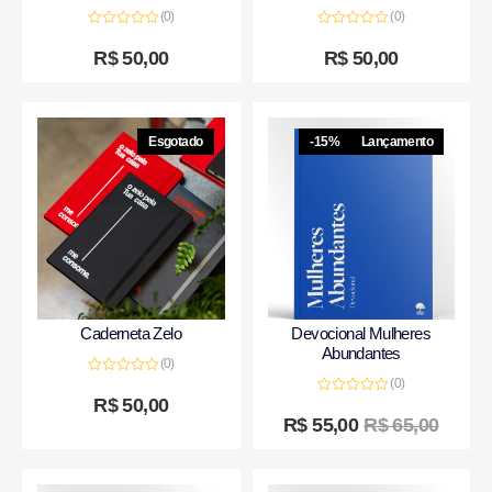
(0)
(0)
Avaliação
Avaliação
0
0
R$
50,00
R$
50,00
de
de
5
5
Esgotado
-15%
Lançamento
Caderneta Zelo
Devocional Mulheres
Abundantes
(0)
(0)
Avaliação
0
R$
50,00
Avaliação
de
0
R$
55,00
R$
65,00
5
de
5