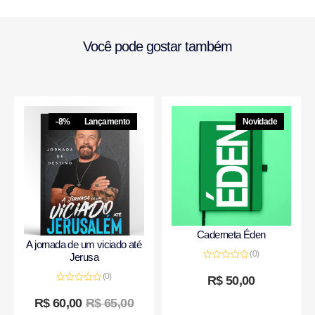
Você pode gostar também
-8%
Lançamento
Novidade
Caderneta Éden
A jornada de um viciado até
(0)
Jerusa
Avaliação
0
(0)
R$
50,00
de
Avaliação
5
0
R$
60,00
R$
65,00
de
5