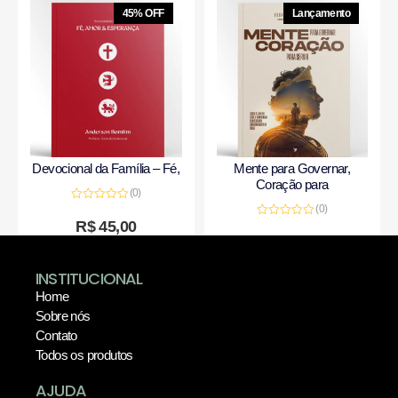
45% OFF
Lançamento
Devocional da Família – Fé,
Mente para Governar,
Coração para
(0)
(0)
Avaliação
0
R$
45,00
Avaliação
de
0
R$
50,00
5
de
5
INSTITUCIONAL
Home
Sobre nós
Contato
Todos os produtos
AJUDA