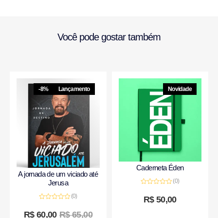
Você pode gostar também
-8%
Lançamento
Novidade
Caderneta Éden
A jornada de um viciado até
(0)
Jerusa
Avaliação
0
(0)
R$
50,00
de
Avaliação
5
0
R$
60,00
R$
65,00
de