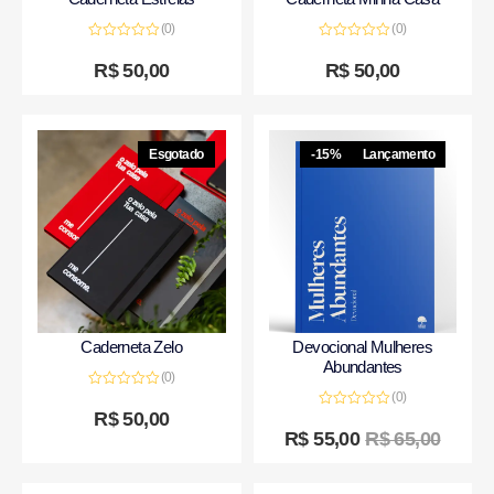
(0)
(0)
Avaliação
Avaliação
0
0
R$
50,00
R$
50,00
de
de
5
5
Esgotado
-15%
Lançamento
Caderneta Zelo
Devocional Mulheres
Abundantes
(0)
(0)
Avaliação
0
R$
50,00
Avaliação
de
0
R$
55,00
R$
65,00
5
de
5