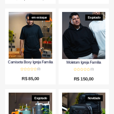
5
em estoque
Esgotado
Camiseta Boxy Igreja Família
Moletom Igreja Família
(0)
(0)
Avaliação
Avaliação
0
0
R$
85,00
R$
150,00
de
de
5
5
Esgotado
Novidade