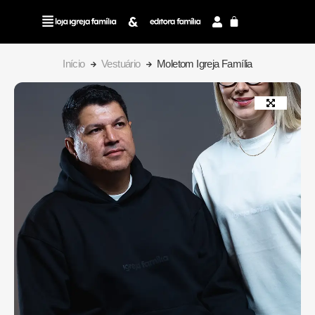
Início
Vestuário
Moletom Igreja Família
Devocional As
Promessas de Deus |
Carlito Paes
R$
45,00
+
ADD