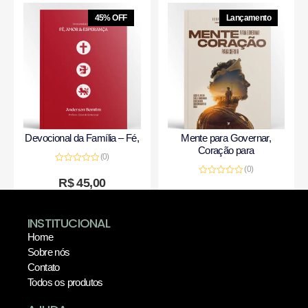
45% OFF
Lançamento
Devocional da Família – Fé,
Mente para Governar,
Coração para
(0)
(0)
Avaliação
0
R$
45,00
Avaliação
de
0
R$
50,00
5
de
5
INSTITUCIONAL
Home
Sobre nós
Contato
Todos os produtos