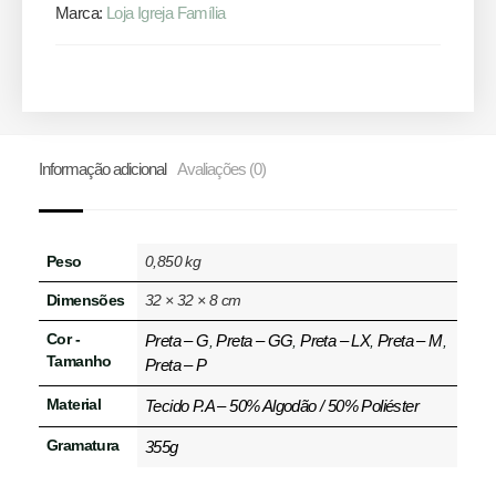
Marca:
Loja Igreja Família
Informação adicional
Avaliações (0)
Peso
0,850 kg
Dimensões
32 × 32 × 8 cm
Cor -
Preta – G
Preta – GG
Preta – LX
Preta – M
,
,
,
,
Tamanho
Preta – P
Material
Tecido P.A – 50% Algodão / 50% Poliéster
Gramatura
355g