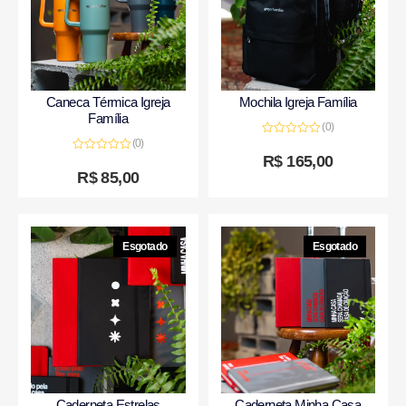
Caneca Térmica Igreja
Mochila Igreja Família
Família
(0)
(0)
Avaliação
0
R$
165,00
Avaliação
de
0
R$
85,00
5
de
5
Esgotado
Esgotado
Caderneta Estrelas
Caderneta Minha Casa