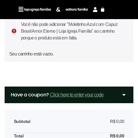
Você não pode adicionar "Moletinho Azul com Capuz
Brasil Amor Eterno | Loja Igreja Família" ao carrinho
porque o produto está em falta.
Seu carrinho está vazio.
Have a coupon?
Click here to enter your code
Caderneta Minha Casa
- Vermelho/Vermelho
R$
50,00
+
ADD
Subtotal
R$
0,00
R$
0,00
Total