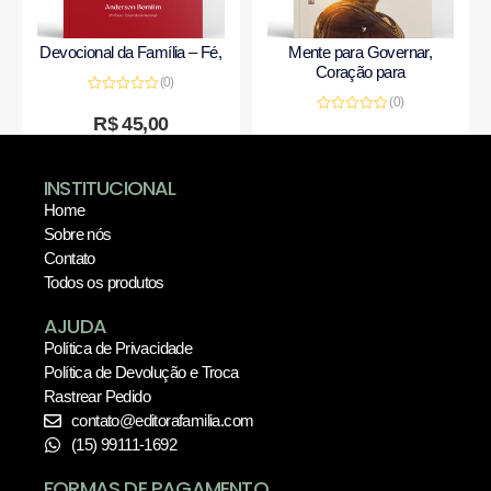
Devocional da Família – Fé,
Mente para Governar,
Coração para
(0)
(0)
Avaliação
0
R$
45,00
Avaliação
de
0
R$
50,00
5
de
5
INSTITUCIONAL
Home
Sobre nós
Contato
Todos os produtos
AJUDA
Política de Privacidade
Política de Devolução e Troca
Rastrear Pedido
contato@editorafamilia.com
(15) 99111-1692
FORMAS DE PAGAMENTO