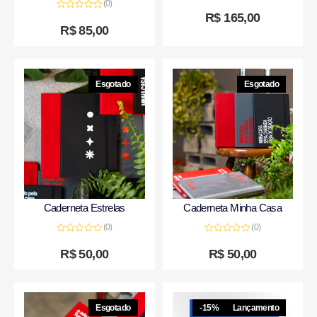
(0)
Avaliação
0
R$
165,00
Avaliação
de
0
R$
85,00
5
de
5
Esgotado
Esgotado
Caderneta Estrelas
Caderneta Minha Casa
(0)
(0)
Avaliação
Avaliação
0
0
R$
50,00
R$
50,00
de
de
5
5
Esgotado
-15%
Lançamento