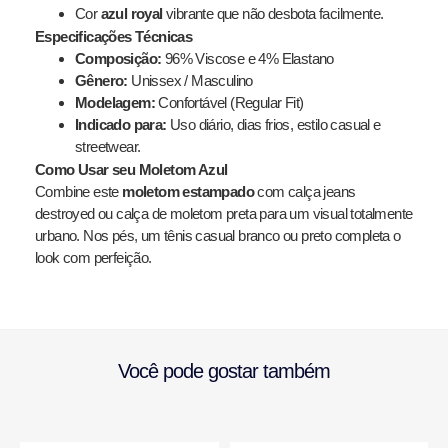
Cor
azul royal
vibrante que não desbota facilmente.
Especificações Técnicas
Composição:
96% Viscose e 4% Elastano
Gênero:
Unissex / Masculino
Modelagem:
Confortável (Regular Fit)
Indicado para:
Uso diário, dias frios, estilo casual e
streetwear.
Como Usar seu Moletom Azul
Combine este
moletom estampado
com calça jeans
destroyed ou calça de moletom preta para um visual totalmente
urbano. Nos pés, um tênis casual branco ou preto completa o
look com perfeição.
Você pode gostar também