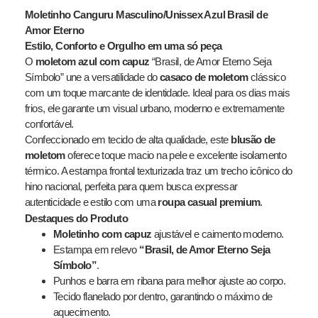
Moletinho Canguru Masculino/Unissex Azul Brasil de
Amor Eterno
Estilo, Conforto e Orgulho em uma só peça
O
moletom azul com capuz
“Brasil, de Amor Eterno Seja
Símbolo” une a versatilidade do
casaco de moletom
clássico
com um toque marcante de identidade. Ideal para os dias mais
frios, ele garante um visual urbano, moderno e extremamente
confortável.
Confeccionado em tecido de alta qualidade, este
blusão de
moletom
oferece toque macio na pele e excelente isolamento
térmico. A estampa frontal texturizada traz um trecho icônico do
hino nacional, perfeita para quem busca expressar
autenticidade e estilo com uma
roupa casual premium
.
Destaques do Produto
Moletinho com capuz
ajustável e caimento moderno.
Estampa em relevo
“Brasil, de Amor Eterno Seja
Símbolo”
.
Punhos e barra em ribana para melhor ajuste ao corpo.
Tecido flanelado por dentro, garantindo o máximo de
aquecimento.