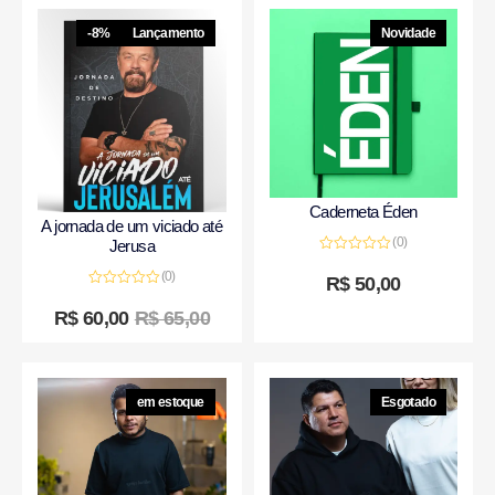
-8%
Lançamento
Novidade
Caderneta Éden
A jornada de um viciado até
(0)
Jerusa
Avaliação
0
(0)
R$
50,00
de
Avaliação
5
0
R$
60,00
R$
65,00
de
5
em estoque
Esgotado