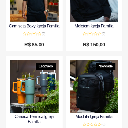
Camiseta Boxy Igreja Família
Moletom Igreja Família
(0)
(0)
Avaliação
Avaliação
0
0
R$
85,00
R$
150,00
de
de
5
5
Esgotado
Novidade
Caneca Térmica Igreja
Mochila Igreja Família
Família
(0)